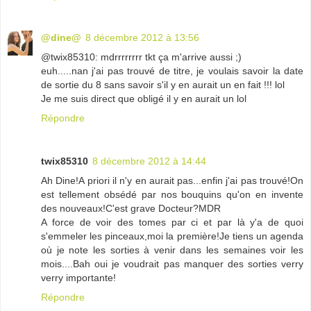
@dine@
8 décembre 2012 à 13:56
@twix85310: mdrrrrrrrr tkt ça m'arrive aussi ;)
euh.....nan j'ai pas trouvé de titre, je voulais savoir la date
de sortie du 8 sans savoir s'il y en aurait un en fait !!! lol
Je me suis direct que obligé il y en aurait un lol
Répondre
twix85310
8 décembre 2012 à 14:44
Ah Dine!A priori il n'y en aurait pas...enfin j'ai pas trouvé!On
est tellement obsédé par nos bouquins qu'on en invente
des nouveaux!C'est grave Docteur?MDR
A force de voir des tomes par ci et par là y'a de quoi
s'emmeler les pinceaux,moi la première!Je tiens un agenda
où je note les sorties à venir dans les semaines voir les
mois....Bah oui je voudrait pas manquer des sorties verry
verry importante!
Répondre