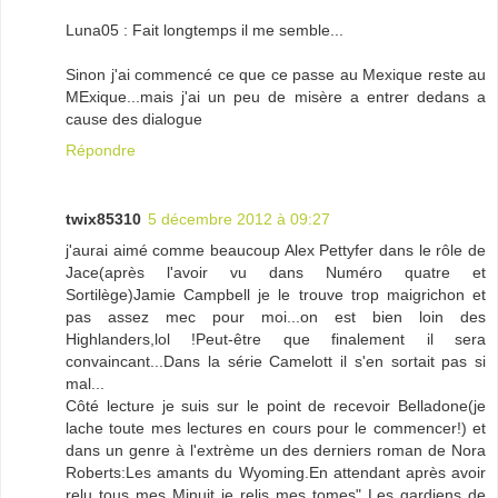
Luna05 : Fait longtemps il me semble...
Sinon j'ai commencé ce que ce passe au Mexique reste au
MExique...mais j'ai un peu de misère a entrer dedans a
cause des dialogue
Répondre
twix85310
5 décembre 2012 à 09:27
j'aurai aimé comme beaucoup Alex Pettyfer dans le rôle de
Jace(après l'avoir vu dans Numéro quatre et
Sortilège)Jamie Campbell je le trouve trop maigrichon et
pas assez mec pour moi...on est bien loin des
Highlanders,lol !Peut-être que finalement il sera
convaincant...Dans la série Camelott il s'en sortait pas si
mal...
Côté lecture je suis sur le point de recevoir Belladone(je
lache toute mes lectures en cours pour le commencer!) et
dans un genre à l'extrème un des derniers roman de Nora
Roberts:Les amants du Wyoming.En attendant après avoir
relu tous mes Minuit je relis mes tomes" Les gardiens de