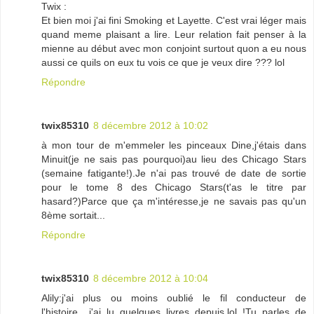
Twix :
Et bien moi j'ai fini Smoking et Layette. C'est vrai léger mais
quand meme plaisant a lire. Leur relation fait penser à la
mienne au début avec mon conjoint surtout quon a eu nous
aussi ce quils on eux tu vois ce que je veux dire ??? lol
Répondre
twix85310
8 décembre 2012 à 10:02
à mon tour de m'emmeler les pinceaux Dine,j'étais dans
Minuit(je ne sais pas pourquoi)au lieu des Chicago Stars
(semaine fatigante!).Je n'ai pas trouvé de date de sortie
pour le tome 8 des Chicago Stars(t'as le titre par
hasard?)Parce que ça m'intéresse,je ne savais pas qu'un
8ème sortait...
Répondre
twix85310
8 décembre 2012 à 10:04
Alily:j'ai plus ou moins oublié le fil conducteur de
l'histoire....j'ai lu quelques livres depuis,lol !Tu parles de