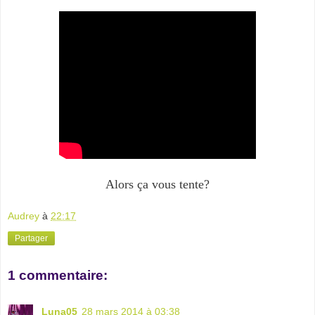
Alors ça vous tente?
Audrey
à
22:17
Partager
1 commentaire:
Luna05
28 mars 2014 à 03:38